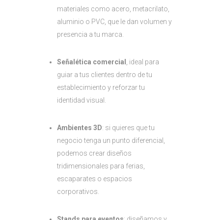
materiales como acero, metacrilato,
aluminio o PVC, que le dan volumen y
presencia a tu marca.
Señalética comercial
, ideal para
guiar a tus clientes dentro de tu
establecimiento y reforzar tu
identidad visual.
Ambientes 3D
: si quieres que tu
negocio tenga un punto diferencial,
podemos crear diseños
tridimensionales para ferias,
escaparates o espacios
corporativos.
Stands para eventos
: diseñamos y