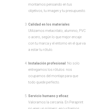
montamos pensando en tus
objetivos, tu imagen y tu presupuesto.
Calidad en los materiales
:
Utilizamos metacrilato, aluminio, PVC
o acero, según lo que mejor encaje
con tu marca y el entorno en el que va
a estar tu rótulo.
Instalación profesional
: No solo
entregamos los rótulos: nos
ocupamos del montaje para que
todo quede perfecto.
Servicio humano y eficaz
:
Valoramos la cercanía. En Peraprint
no eres un número: escuchamos,